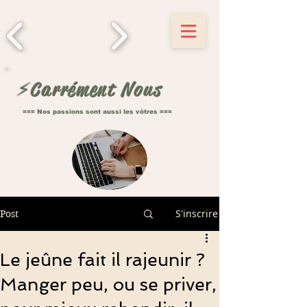
⚡️Carrément Nous
=== Nos passions sont aussi les vôtres ===
S'inscrire
Post
Le jeûne fait il rajeunir ?
Manger peu, ou se priver,