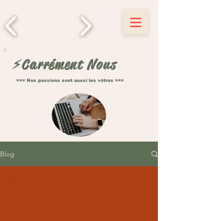
decision
⚡️Carrément Nous
=== Nos passions sont aussi les vôtres ===
Blog