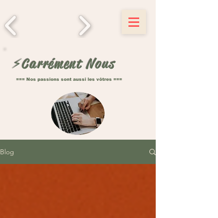
influence
⚡️Carrément Nous
=== Nos passions sont aussi les vôtres ===
Blog