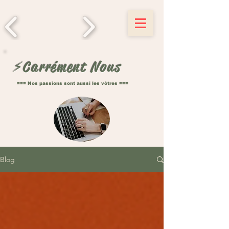
MOBLEY
⚡️Carrément Nous
=== Nos passions sont aussi les vôtres ===
Blog