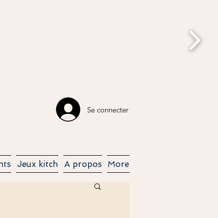
Se connecter
nts
Jeux kitch
A propos
More