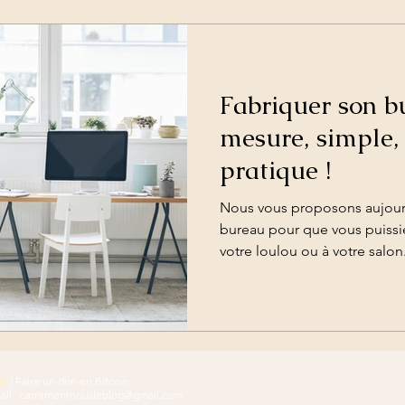
Fabriquer son b
mesure, simple, 
pratique !
Nous vous proposons aujourd
bureau pour que vous puissi
votre loulou ou à votre salon
té
|
Faire un don en Bitcoin
il :
carrementnousleblog@gmail.com