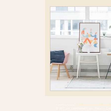
Inscrivez-vous
|
Politique de confidentiali
© 2017 par CarrementNous - France - E-ma