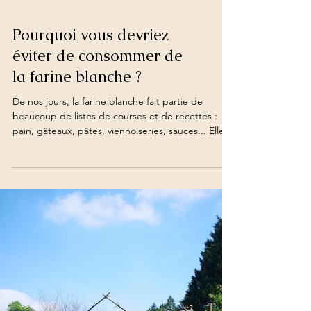
Pourquoi vous devriez
éviter de consommer de
la farine blanche ?
De nos jours, la farine blanche fait partie de
beaucoup de listes de courses et de recettes :
pain, gâteaux, pâtes, viennoiseries, sauces... Elle
est pratique, facile à utiliser et très présente dans
l'alimentation moderne. Mais connaissez-vous
vraiment son impact sur notre corps ? Dans cet
article, on fait le point simplement : pourquoi la
farine blanche est souvent moins intéressante sur
le plan nutritionnel, ce que les farines complètes
peuvent apporter, et pourquoi l'épe