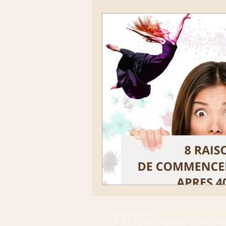
Inscrivez-vous
|
Politique de confidentiali
© 2017 par CarrementNous - France - E-ma