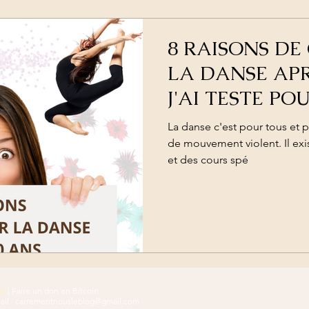
8 RAISONS D
LA DANSE APR
J'AI TESTE PO
COURS DE MO
La danse c'est pour tous et po
de mouvement violent. Il ex
et des cours spé
té
|
Faire un don en Bitcoin
il :
carrementnousleblog@gmail.com