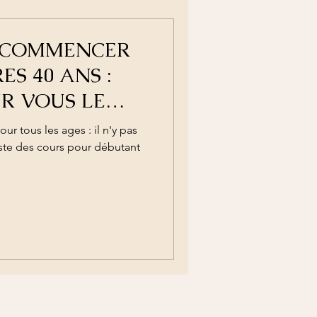
E COMMENCER
ES 40 ANS :
UR VOUS LE
DERN JAZZ!
ur tous les ages : il n'y pas
iste des cours pour débutant