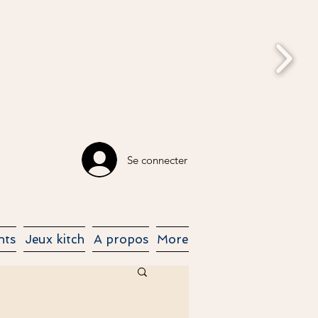
Se connecter
nts
Jeux kitch
A propos
More